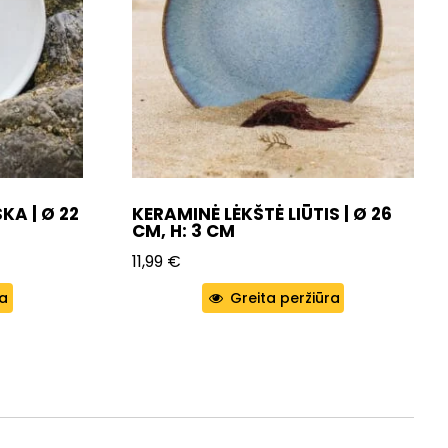
KA | Ø 22
KERAMINĖ LĖKŠTĖ LIŪTIS | Ø 26
CM, H: 3 CM
11,99
€
ra
Greita peržiūra