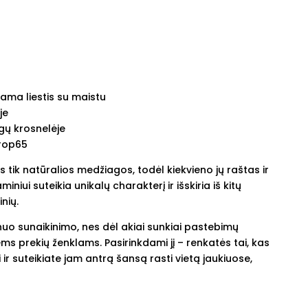
nkama liestis su maistu
je
gų krosnelėje
Prop65
tik natūralios medžiagos, todėl kiekvieno jų raštas ir
miniui suteikia unikalų charakterį ir išskiria iš kitų
nių.
nuo sunaikinimo, nes dėl akiai sunkiai pastebimų
s prekių ženklams. Pasirinkdami jį – renkatės tai, kas
 ir suteikiate jam antrą šansą rasti vietą jaukiuose,