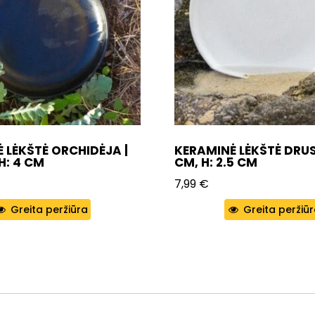
 LĖKŠTĖ ORCHIDĖJA |
KERAMINĖ LĖKŠTĖ DRUS
H: 4 CM
CM, H: 2.5 CM
7,99
€
Greita peržiūra
Greita peržiū