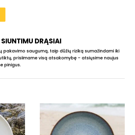
Į
 SIUNTIMU DRĄSIAI
ų pakavimo saugumą, taip dūžių riziką sumažindami iki
 nutiktų, prisiimame visą atsakomybę – atsiųsime naujus
e pinigus.