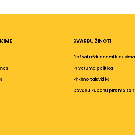
NKIME
SVARBU ŽINOTI
Dažnai užduodami klausima
umas
Privatumo politika
os
Pirkimo taisyklės
Dovanų kuponų pirkimo tais