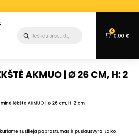
S
Products
0
search
Krepšelis
0,00
€
KŠTĖ AKMUO | Ø 26 CM, H: 2
minė lėkštė AKMUO | ø 26 cm, H: 2 cm
, kuriame susilieja paprastumas ir pusiausvyra. Laiko