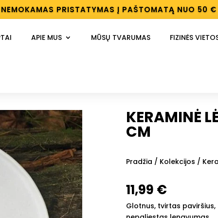
NEMOKAMAS PRISTATYMAS Į PAŠTOMATĄ NUO 50 €
TAI
APIE MUS
MŪSŲ TVARUMAS
FIZINĖS VIETO
KERAMINĖ LĖ
CM
Pradžia
/
Kolekcijos
/ Kera
11,99
€
Glotnus, tvirtas paviršius
nepaliestas lengvumas.