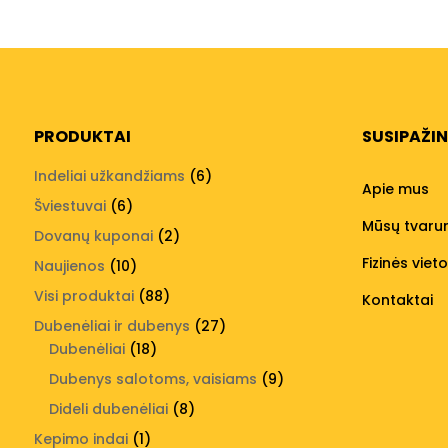
PRODUKTAI
SUSIPAŽI
6
Indeliai užkandžiams
6
Apie mus
produktai
6
Šviestuvai
6
Mūsų tvar
produktai
2
Dovanų kuponai
2
produktai
Fizinės viet
10
Naujienos
10
produktų
88
Visi produktai
88
Kontaktai
produktai
27
Dubenėliai ir dubenys
27
18
produktai
Dubenėliai
18
produktų
9
Dubenys salotoms, vaisiams
9
produktai
8
Dideli dubenėliai
8
produktai
1
Kepimo indai
1