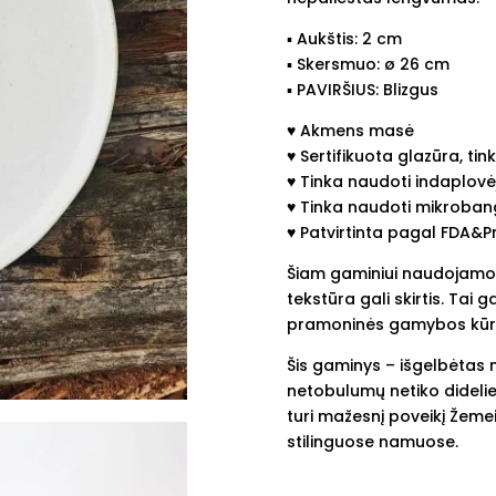
▪︎ Aukštis: 2 cm
▪︎ Skersmuo: ø 26 cm
▪︎ PAVIRŠIUS: Blizgus
♥︎ Akmens masė
♥︎ Sertifikuota glazūra, ti
♥︎ Tinka naudoti indaplovė
♥︎ Tinka naudoti mikroban
♥︎ Patvirtinta pagal FDA&
Šiam gaminiui naudojamos 
tekstūra gali skirtis. Tai ga
pramoninės gamybos kūri
Šis gaminys – išgelbėtas 
netobulumų netiko dideliem
turi mažesnį poveikį Žemei
stilinguose namuose.