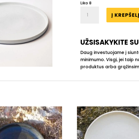
Liko 8
produkto
Į KREPŠEL
kiekis:
Keraminė
lėkštė
AKMUO
UŽSISAKYKITE SU
|
ø
Daug investuojame į siunt
26
minimumo. Visgi, jei taip
cm,
produktus arba grąžinsim
H:
2
cm