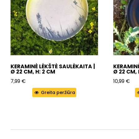
KERAMINĖ LĖKŠTĖ SAULĖKAITA |
KERAMINĖ
Ø 22 CM, H: 2 CM
Ø 22 CM, 
7,99
€
10,99
€
Greita peržiūra