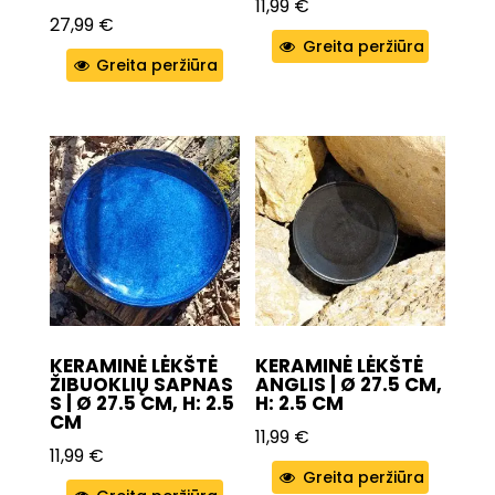
11,99
€
27,99
€
Greita peržiūra
Greita peržiūra
KERAMINĖ LĖKŠTĖ
KERAMINĖ LĖKŠTĖ
ŽIBUOKLIŲ SAPNAS
ANGLIS | Ø 27.5 CM,
S | Ø 27.5 CM, H: 2.5
H: 2.5 CM
CM
11,99
€
11,99
€
Greita peržiūra