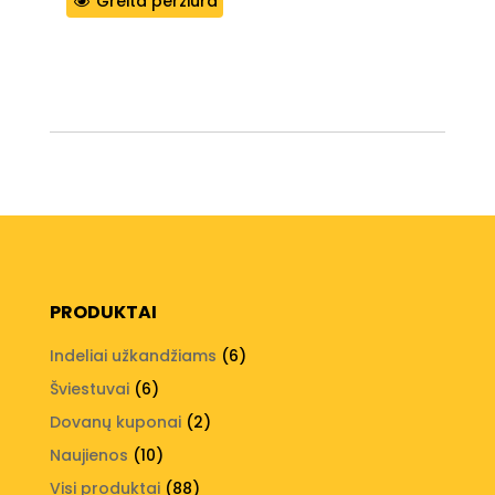
Greita peržiūra
PRODUKTAI
6
Indeliai užkandžiams
6
produktai
6
Šviestuvai
6
produktai
2
Dovanų kuponai
2
produktai
10
Naujienos
10
produktų
88
Visi produktai
88