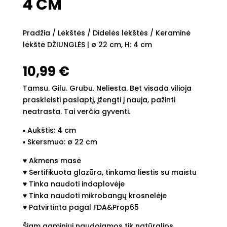
4 CM
Pradžia
/
Lėkštės
/
Didelės lėkštės
/ Keraminė
lėkštė DŽIUNGLĖS | ø 22 cm, H: 4 cm
10,99
€
Tamsu. Gilu. Grubu. Neliesta. Bet visada vilioja
praskleisti paslaptį, įžengti į nauja, pažinti
neatrasta. Tai verčia gyventi.
▪︎ Aukštis: 4 cm
▪︎ Skersmuo: ø 22 cm
♥︎ Akmens masė
♥︎ Sertifikuota glazūra, tinkama liestis su maistu
♥︎ Tinka naudoti indaplovėje
♥︎ Tinka naudoti mikrobangų krosnelėje
♥︎ Patvirtinta pagal FDA&Prop65
Šiam gaminiui naudojamos tik natūralios