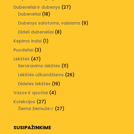
produktai
27
Dubenėliai ir dubenys
27
18
produktai
Dubenėliai
18
produktų
9
Dubenys salotoms, vaisiams
9
produktai
8
Dideli dubenėliai
8
produktai
1
Kepimo indai
1
produktas
3
Puodeliai
3
produktai
47
Lėkštės
47
produktai
11
Serviravimo lėkštės
11
produktų
26
Lėkštės užkandžiams
26
produktai
19
Didelės lėkštės
19
produktų
4
Vazos ir ąsočiai
4
produktai
27
Kolekcijos
27
produktai
27
Žiema žiemužė⛄
27
produktai
SUSIPAŽINKIME