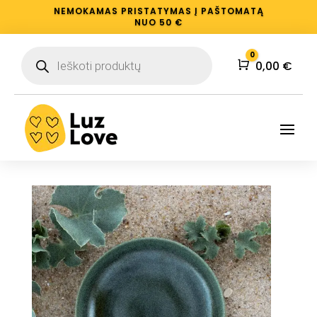
NEMOKAMAS PRISTATYMAS Į PAŠTOMATĄ
NUO 50 €
Products
0
search
Krepšelis
0,00
€