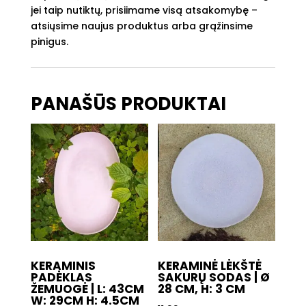
jei taip nutiktų, prisiimame visą atsakomybę –
atsiųsime naujus produktus arba grąžinsime
pinigus.
PANAŠŪS PRODUKTAI
KERAMINIS
KERAMINĖ LĖKŠTĖ
PADĖKLAS
SAKURŲ SODAS | Ø
ŽEMUOGĖ | L: 43CM
28 CM, H: 3 CM
W: 29CM H: 4.5CM