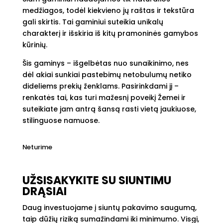
medžiagos, todėl kiekvieno jų raštas ir tekstūra
gali skirtis. Tai gaminiui suteikia unikalų
charakterį ir išskiria iš kitų pramoninės gamybos
kūrinių.
Šis gaminys – išgelbėtas nuo sunaikinimo, nes
dėl akiai sunkiai pastebimų netobulumų netiko
dideliems prekių ženklams. Pasirinkdami jį –
renkatės tai, kas turi mažesnį poveikį Žemei ir
suteikiate jam antrą šansą rasti vietą jaukiuose,
stilinguose namuose.
Neturime
UŽSISAKYKITE SU SIUNTIMU
DRĄSIAI
Daug investuojame į siuntų pakavimo saugumą,
taip dūžių riziką sumažindami iki minimumo. Visgi,