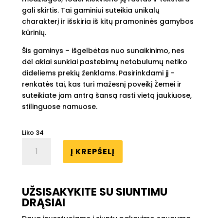
gali skirtis. Tai gaminiui suteikia unikalų
charakterį ir išskiria iš kitų pramoninės gamybos
kūrinių.
Šis gaminys – išgelbėtas nuo sunaikinimo, nes
dėl akiai sunkiai pastebimų netobulumų netiko
dideliems prekių ženklams. Pasirinkdami jį –
renkatės tai, kas turi mažesnį poveikį Žemei ir
suteikiate jam antrą šansą rasti vietą jaukiuose,
stilinguose namuose.
Liko 34
produkto
Į KREPŠELĮ
kiekis:
Keraminė
lėkštė
KOPOS
UŽSISAKYKITE SU SIUNTIMU
|
DRĄSIAI
ø