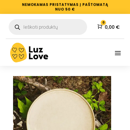
NEMOKAMAS PRISTATYMAS Į PAŠTOMATĄ
NUO 50 €
Products
0
search
Krepšelis
0,00
€