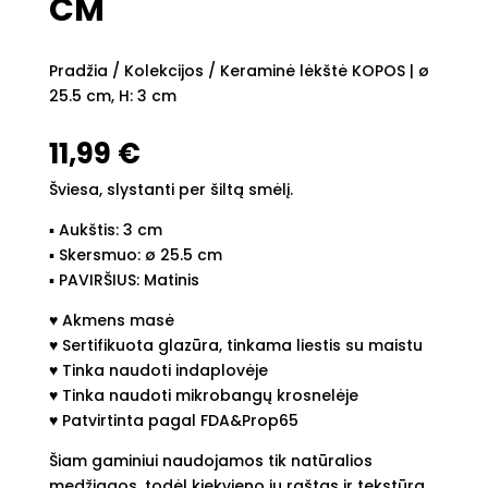
CM
Pradžia
/
Kolekcijos
/ Keraminė lėkštė KOPOS | ø
25.5 cm, H: 3 cm
11,99
€
Šviesa, slystanti per šiltą smėlį.
▪︎ Aukštis: 3 cm
▪︎ Skersmuo: ø 25.5 cm
▪︎ PAVIRŠIUS: Matinis
♥︎ Akmens masė
♥︎ Sertifikuota glazūra, tinkama liestis su maistu
♥︎ Tinka naudoti indaplovėje
♥︎ Tinka naudoti mikrobangų krosnelėje
♥︎ Patvirtinta pagal FDA&Prop65
Šiam gaminiui naudojamos tik natūralios
medžiagos, todėl kiekvieno jų raštas ir tekstūra