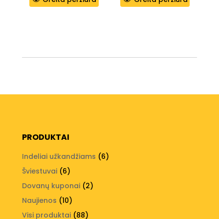
PRODUKTAI
6
Indeliai užkandžiams
6
produktai
6
Šviestuvai
6
produktai
2
Dovanų kuponai
2
produktai
10
Naujienos
10
produktų
88
Visi produktai
88