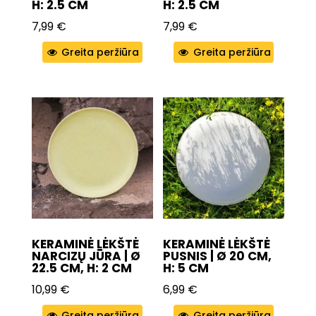
H: 2.5 CM
H: 2.5 CM
7,99
€
7,99
€
Greita peržiūra
Greita peržiūra
KERAMINĖ LĖKŠTĖ
KERAMINĖ LĖKŠTĖ
NARCIZŲ JŪRA | Ø
PUSNIS | Ø 20 CM,
22.5 CM, H: 2 CM
H: 5 CM
10,99
€
6,99
€
Greita peržiūra
Greita peržiūra