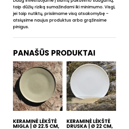
Daug investuojame į siuntų pakavimo saugumą,
25.5
taip dūžių riziką sumažindami iki minimumo. Visgi,
cm,
jei taip nutiktų, prisiimame visą atsakomybę –
H:
atsiųsime naujus produktus arba grąžinsime
3
pinigus.
cm
PANAŠŪS PRODUKTAI
KERAMINĖ LĖKŠTĖ
KERAMINĖ LĖKŠTĖ
MIGLA | Ø 22.5 CM,
DRUSKA | Ø 22 CM,