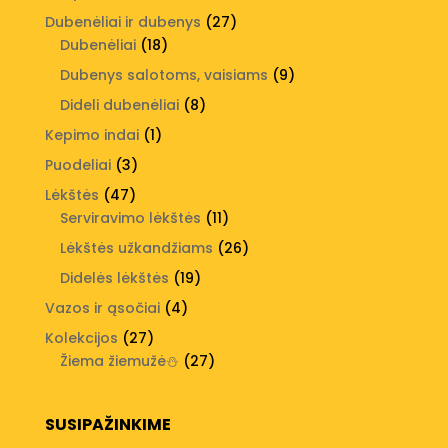
produktai
27
Dubenėliai ir dubenys
27
18
produktai
Dubenėliai
18
produktų
9
Dubenys salotoms, vaisiams
9
produktai
8
Dideli dubenėliai
8
produktai
1
Kepimo indai
1
produktas
3
Puodeliai
3
produktai
47
Lėkštės
47
produktai
11
Serviravimo lėkštės
11
produktų
26
Lėkštės užkandžiams
26
produktai
19
Didelės lėkštės
19
produktų
4
Vazos ir ąsočiai
4
produktai
27
Kolekcijos
27
produktai
27
Žiema žiemužė⛄
27
produktai
SUSIPAŽINKIME