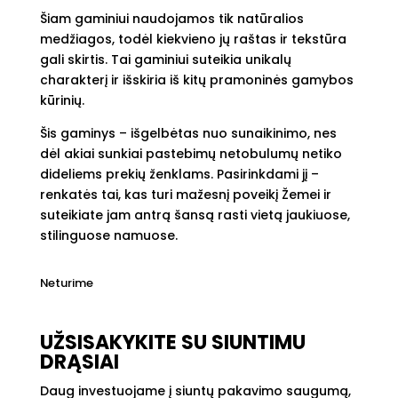
Šiam gaminiui naudojamos tik natūralios
medžiagos, todėl kiekvieno jų raštas ir tekstūra
gali skirtis. Tai gaminiui suteikia unikalų
charakterį ir išskiria iš kitų pramoninės gamybos
kūrinių.
Šis gaminys – išgelbėtas nuo sunaikinimo, nes
dėl akiai sunkiai pastebimų netobulumų netiko
dideliems prekių ženklams. Pasirinkdami jį –
renkatės tai, kas turi mažesnį poveikį Žemei ir
suteikiate jam antrą šansą rasti vietą jaukiuose,
stilinguose namuose.
Neturime
UŽSISAKYKITE SU SIUNTIMU
DRĄSIAI
Daug investuojame į siuntų pakavimo saugumą,