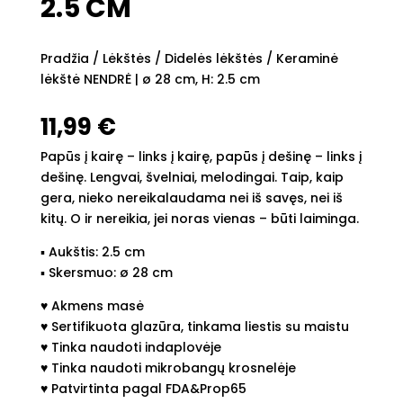
2.5 CM
Pradžia
/
Lėkštės
/
Didelės lėkštės
/ Keraminė
lėkštė NENDRĖ | ø 28 cm, H: 2.5 cm
11,99
€
Papūs į kairę – links į kairę, papūs į dešinę – links į
dešinę. Lengvai, švelniai, melodingai. Taip, kaip
gera, nieko nereikalaudama nei iš savęs, nei iš
kitų. O ir nereikia, jei noras vienas – būti laiminga.
▪︎ Aukštis: 2.5 cm
▪︎ Skersmuo: ø 28 cm
♥︎ Akmens masė
♥︎ Sertifikuota glazūra, tinkama liestis su maistu
♥︎ Tinka naudoti indaplovėje
♥︎ Tinka naudoti mikrobangų krosnelėje
♥︎ Patvirtinta pagal FDA&Prop65