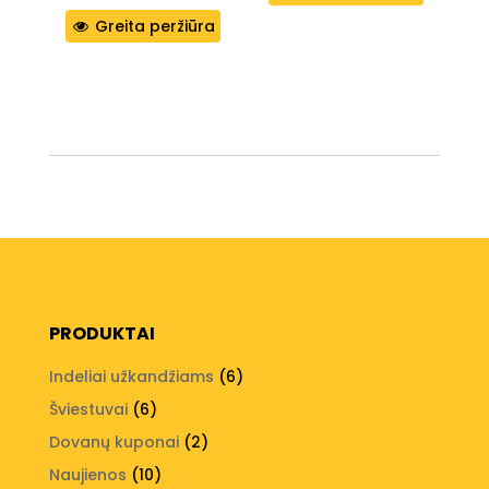
Greita peržiūra
PRODUKTAI
6
Indeliai užkandžiams
6
produktai
6
Šviestuvai
6
produktai
2
Dovanų kuponai
2
produktai
10
Naujienos
10