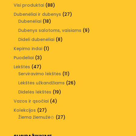
produktų
88
Visi produktai
88
produktai
27
Dubenėliai ir dubenys
27
18
produktai
Dubenėliai
18
produktų
9
Dubenys salotoms, vaisiams
9
produktai
8
Dideli dubenėliai
8
produktai
1
Kepimo indai
1
produktas
3
Puodeliai
3
produktai
47
Lėkštės
47
produktai
11
Serviravimo lėkštės
11
produktų
26
Lėkštės užkandžiams
26
produktai
19
Didelės lėkštės
19
produktų
4
Vazos ir ąsočiai
4
produktai
27
Kolekcijos
27
produktai
27
Žiema žiemužė⛄
27
produktai