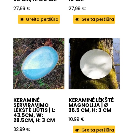
27,99
€
27,99
€
Greita peržiūra
Greita peržiūra
KERAMINĖ
KERAMINĖ LĖKŠTĖ
SERVIRAVIMO
MAGNOLIJA | Ø
LĖKŠTĖ LIŪTIS | L:
26.5 CM, H: 3 CM
43.5CM, W:
10,99
€
28.5CM, H: 3 CM
32,99
€
Greita peržiūra