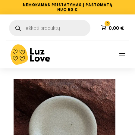
NEMOKAMAS PRISTATYMAS Į PAŠTOMATĄ
NUO 50 €
Products
0
search
Krepšelis
0,00
€