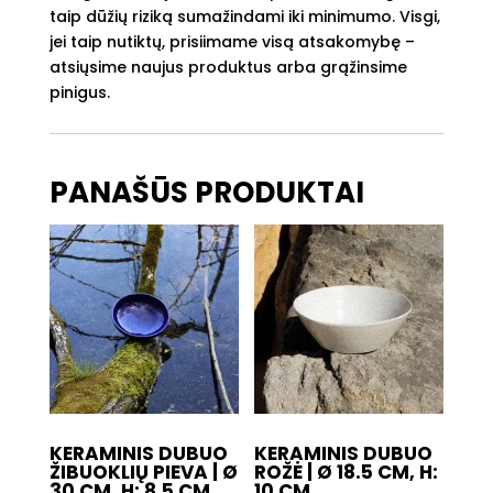
taip dūžių riziką sumažindami iki minimumo. Visgi,
jei taip nutiktų, prisiimame visą atsakomybę –
atsiųsime naujus produktus arba grąžinsime
pinigus.
PANAŠŪS PRODUKTAI
KERAMINIS DUBUO
KERAMINIS DUBUO
ŽIBUOKLIŲ PIEVA | Ø
ROŽĖ | Ø 18.5 CM, H:
30 CM, H: 8.5 CM
10 CM