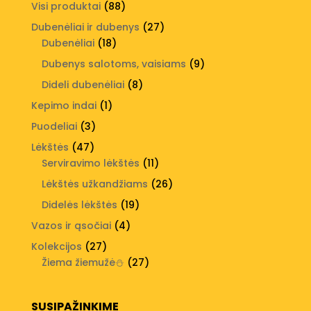
produktų
88
Visi produktai
88
produktai
27
Dubenėliai ir dubenys
27
18
produktai
Dubenėliai
18
produktų
9
Dubenys salotoms, vaisiams
9
produktai
8
Dideli dubenėliai
8
produktai
1
Kepimo indai
1
produktas
3
Puodeliai
3
produktai
47
Lėkštės
47
produktai
11
Serviravimo lėkštės
11
produktų
26
Lėkštės užkandžiams
26
produktai
19
Didelės lėkštės
19
produktų
4
Vazos ir ąsočiai
4
produktai
27
Kolekcijos
27
produktai
27
Žiema žiemužė⛄
27
produktai
SUSIPAŽINKIME