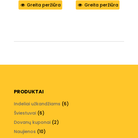
Greita peržiūra
Greita peržiūra
PRODUKTAI
6
Indeliai užkandžiams
6
produktai
6
Šviestuvai
6
produktai
2
Dovanų kuponai
2
produktai
10
Naujienos
10