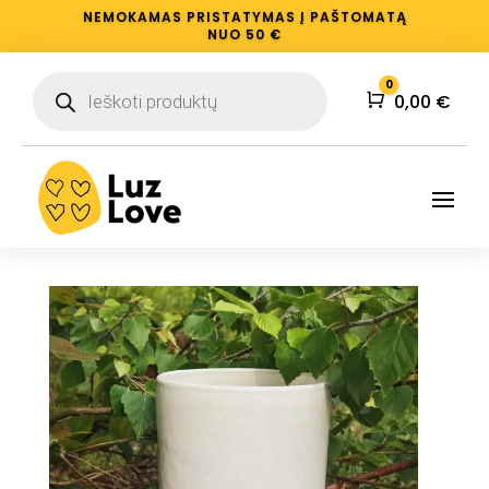
NEMOKAMAS PRISTATYMAS Į PAŠTOMATĄ
NUO 50 €
Products
0
search
Krepšelis
0,00
€