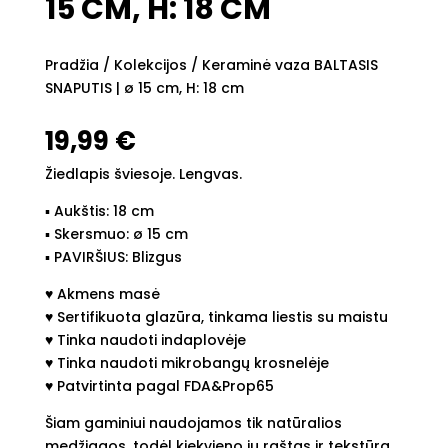
15 CM, H: 18 CM
Pradžia
/
Kolekcijos
/ Keraminė vaza BALTASIS
SNAPUTIS | ø 15 cm, H: 18 cm
19,99
€
Žiedlapis šviesoje. Lengvas.
▪︎ Aukštis: 18 cm
▪︎ Skersmuo: ø 15 cm
▪︎ PAVIRŠIUS: Blizgus
♥︎ Akmens masė
♥︎ Sertifikuota glazūra, tinkama liestis su maistu
♥︎ Tinka naudoti indaplovėje
♥︎ Tinka naudoti mikrobangų krosnelėje
♥︎ Patvirtinta pagal FDA&Prop65
Šiam gaminiui naudojamos tik natūralios
medžiagos, todėl kiekvieno jų raštas ir tekstūra