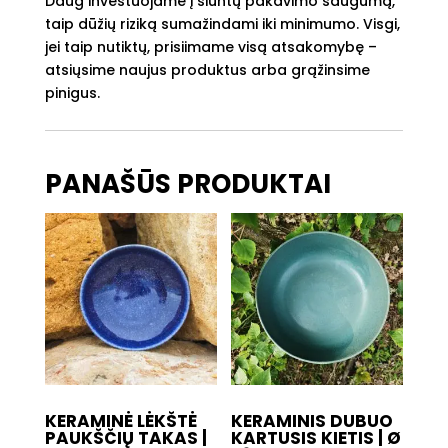
Daug investuojame į siuntų pakavimo saugumą,
ø
taip dūžių riziką sumažindami iki minimumo. Visgi,
15
jei taip nutiktų, prisiimame visą atsakomybę –
cm,
atsiųsime naujus produktus arba grąžinsime
H:
pinigus.
18
cm
PANAŠŪS PRODUKTAI
KERAMINĖ LĖKŠTĖ
KERAMINIS DUBUO
PAUKŠČIŲ TAKAS |
KARTUSIS KIETIS | Ø