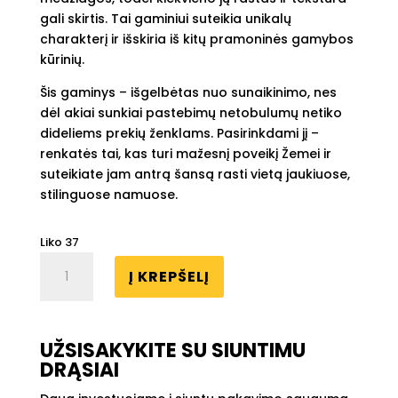
gali skirtis. Tai gaminiui suteikia unikalų
charakterį ir išskiria iš kitų pramoninės gamybos
kūrinių.
Šis gaminys – išgelbėtas nuo sunaikinimo, nes
dėl akiai sunkiai pastebimų netobulumų netiko
dideliems prekių ženklams. Pasirinkdami jį –
renkatės tai, kas turi mažesnį poveikį Žemei ir
suteikiate jam antrą šansą rasti vietą jaukiuose,
stilinguose namuose.
Liko 37
produkto
Į KREPŠELĮ
kiekis:
Keraminė
vaza
BALTASIS
UŽSISAKYKITE SU SIUNTIMU
SNAPUTIS
DRĄSIAI
|