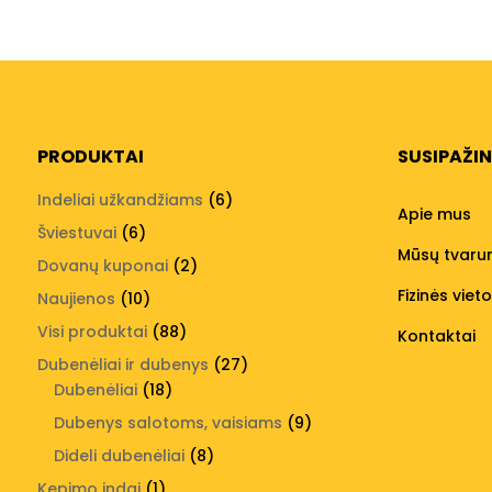
PRODUKTAI
SUSIPAŽI
6
Indeliai užkandžiams
6
Apie mus
produktai
6
Šviestuvai
6
Mūsų tvar
produktai
2
Dovanų kuponai
2
produktai
Fizinės viet
10
Naujienos
10
produktų
88
Visi produktai
88
Kontaktai
produktai
27
Dubenėliai ir dubenys
27
18
produktai
Dubenėliai
18
produktų
9
Dubenys salotoms, vaisiams
9
produktai
8
Dideli dubenėliai
8
produktai
1
Kepimo indai
1