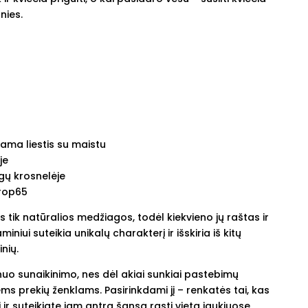
nies.
nkama liestis su maistu
je
gų krosnelėje
Prop65
tik natūralios medžiagos, todėl kiekvieno jų raštas ir
miniui suteikia unikalų charakterį ir išskiria iš kitų
nių.
nuo sunaikinimo, nes dėl akiai sunkiai pastebimų
s prekių ženklams. Pasirinkdami jį – renkatės tai, kas
 ir suteikiate jam antrą šansą rasti vietą jaukiuose,