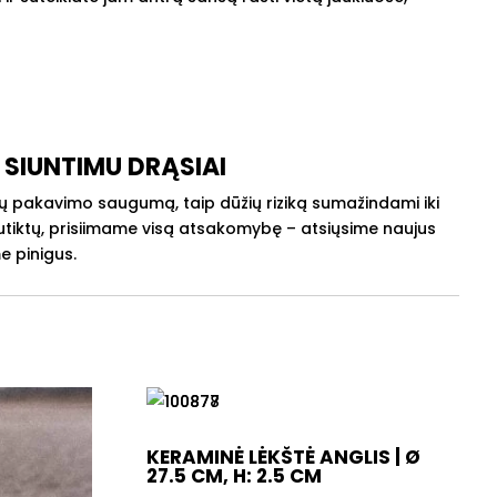
 SIUNTIMU DRĄSIAI
ų pakavimo saugumą, taip dūžių riziką sumažindami iki
 nutiktų, prisiimame visą atsakomybę – atsiųsime naujus
e pinigus.
KERAMINĖ LĖKŠTĖ ANGLIS | Ø
27.5 CM, H: 2.5 CM