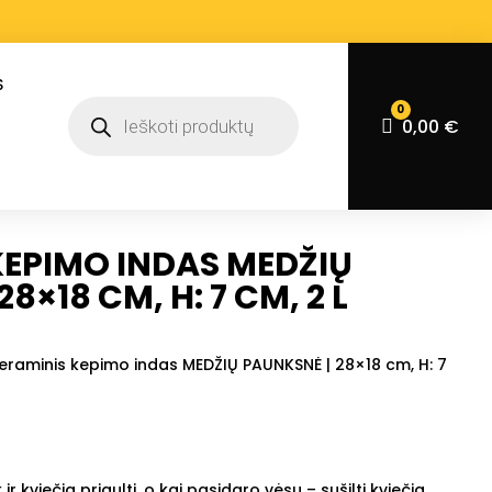
S
Products
0
search
Krepšelis
0,00
€
KEPIMO INDAS MEDŽIŲ
8×18 CM, H: 7 CM, 2 L
eraminis kepimo indas MEDŽIŲ PAUNKSNĖ | 28×18 cm, H: 7
r kviečia prigulti, o kai pasidaro vėsu – sušilti kviečia