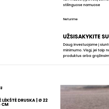
stilinguose namuose
Neturime
UŽSISAKYKITE SU
Daug investuojame į siunt
minimumo. Visgi, jei taip
produktus arba grąžinsim
 LĖKŠTĖ DRUSKA | Ø 22
5 CM