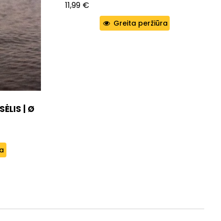
11,99
€
Greita peržiūra
ĖLIS | Ø
ra