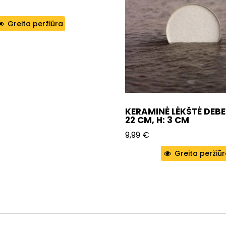
Greita peržiūra
KERAMINĖ LĖKŠTĖ DEBES
22 CM, H: 3 CM
9,99
€
Greita peržiū