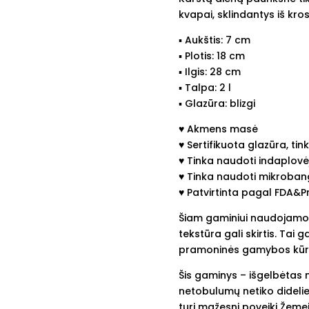
kvapai, sklindantys iš kros
▪︎ Aukštis: 7 cm
▪︎ Plotis: 18 cm
▪︎ Ilgis: 28 cm
▪︎ Talpa: 2 l
▪︎ Glazūra: blizgi
♥︎ Akmens masė
♥︎ Sertifikuota glazūra, ti
♥︎ Tinka naudoti indaplovė
♥︎ Tinka naudoti mikroban
♥︎ Patvirtinta pagal FDA&
Šiam gaminiui naudojamos 
tekstūra gali skirtis. Tai ga
pramoninės gamybos kūri
Šis gaminys – išgelbėtas 
netobulumų netiko dideliem
turi mažesnį poveikį Žemei