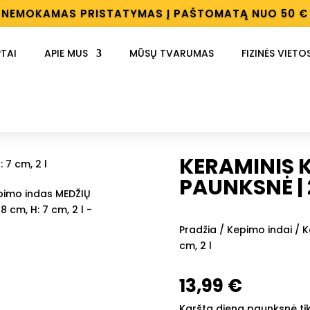
NEMOKAMAS PRISTATYMAS Į PAŠTOMATĄ NUO 50 €
TAI
APIE MUS
MŪSŲ TVARUMAS
FIZINĖS VIETO
KERAMINIS 
PAUNKSNĖ | 2
Pradžia
/
Kepimo indai
/ K
cm, 2 l
13,99
€
Karštą dieną paunksnė tik i