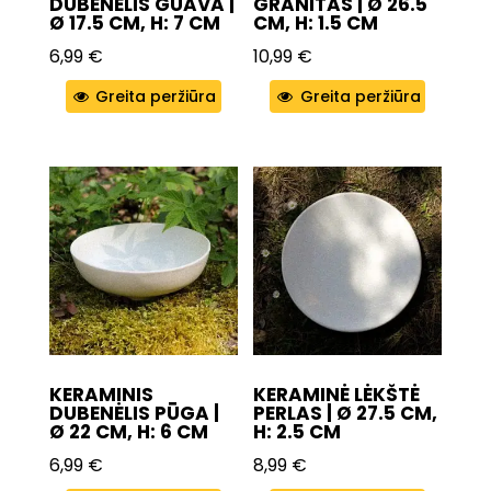
DUBENĖLIS GUAVA |
GRANITAS | Ø 26.5
Ø 17.5 CM, H: 7 CM
CM, H: 1.5 CM
6,99
€
10,99
€
Greita peržiūra
Greita peržiūra
KERAMINIS
KERAMINĖ LĖKŠTĖ
DUBENĖLIS PŪGA |
PERLAS | Ø 27.5 CM,
Ø 22 CM, H: 6 CM
H: 2.5 CM
6,99
€
8,99
€