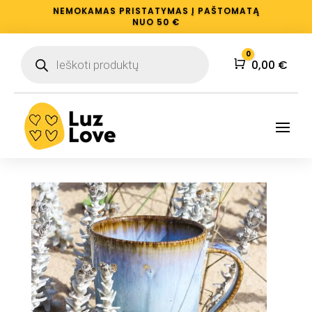
NEMOKAMAS PRISTATYMAS Į PAŠTOMATĄ
NUO 50 €
Products
0
search
Krepšelis
0,00
€