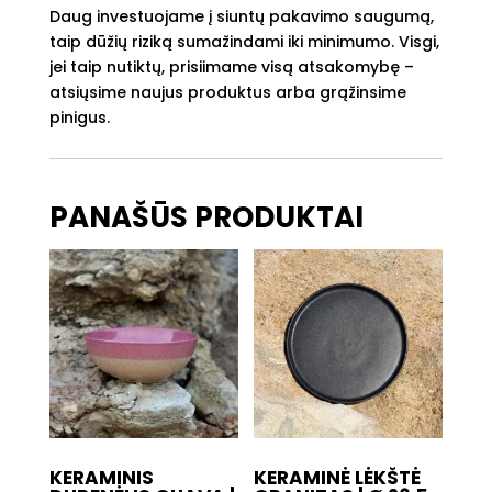
Daug investuojame į siuntų pakavimo saugumą,
taip dūžių riziką sumažindami iki minimumo. Visgi,
jei taip nutiktų, prisiimame visą atsakomybę –
atsiųsime naujus produktus arba grąžinsime
pinigus.
PANAŠŪS PRODUKTAI
KERAMINIS
KERAMINĖ LĖKŠTĖ