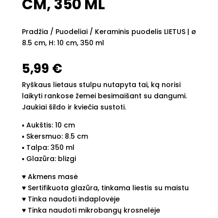
CM, 350 ML
Pradžia
/
Puodeliai
/ Keraminis puodelis LIETUS | ø
8.5 cm, H: 10 cm, 350 ml
5,99
€
Ryškaus lietaus stulpu nutapyta tai, ką norisi
laikyti rankose žemei besimaišant su dangumi.
Jaukiai šildo ir kviečia sustoti.
▪︎ Aukštis: 10 cm
▪︎ Skersmuo: 8.5 cm
▪︎ Talpa: 350 ml
▪︎ Glazūra: blizgi
♥︎ Akmens masė
♥︎ Sertifikuota glazūra, tinkama liestis su maistu
♥︎ Tinka naudoti indaplovėje
♥︎ Tinka naudoti mikrobangų krosnelėje