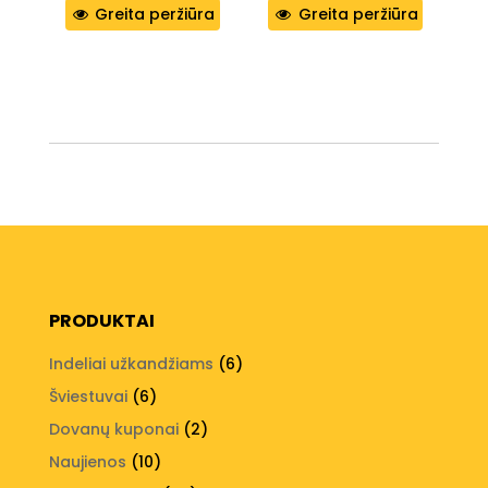
Greita peržiūra
Greita peržiūra
PRODUKTAI
6
Indeliai užkandžiams
6
produktai
6
Šviestuvai
6
produktai
2
Dovanų kuponai
2
produktai
10
Naujienos
10
produktų