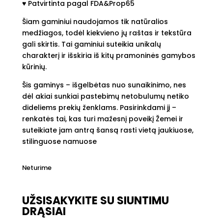
♥︎ Patvirtinta pagal FDA&Prop65
Šiam gaminiui naudojamos tik natūralios
medžiagos, todėl kiekvieno jų raštas ir tekstūra
gali skirtis. Tai gaminiui suteikia unikalų
charakterį ir išskiria iš kitų pramoninės gamybos
kūrinių.
Šis gaminys – išgelbėtas nuo sunaikinimo, nes
dėl akiai sunkiai pastebimų netobulumų netiko
dideliems prekių ženklams. Pasirinkdami jį –
renkatės tai, kas turi mažesnį poveikį Žemei ir
suteikiate jam antrą šansą rasti vietą jaukiuose,
stilinguose namuose
Neturime
UŽSISAKYKITE SU SIUNTIMU
DRĄSIAI