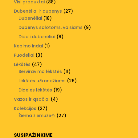
88
Visi produktai
88
produktai
27
Dubenėliai ir dubenys
27
18
produktai
Dubenėliai
18
produktų
9
Dubenys salotoms, vaisiams
9
produktai
8
Dideli dubenėliai
8
produktai
1
Kepimo indai
1
produktas
3
Puodeliai
3
produktai
47
Lėkštės
47
produktai
11
Serviravimo lėkštės
11
produktų
26
Lėkštės užkandžiams
26
produktai
19
Didelės lėkštės
19
produktų
4
Vazos ir ąsočiai
4
produktai
27
Kolekcijos
27
produktai
27
Žiema žiemužė⛄
27
produktai
SUSIPAŽINKIME