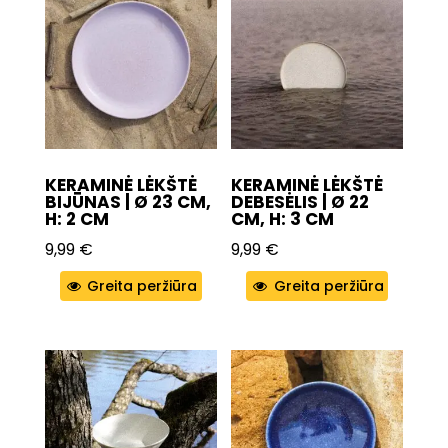
KERAMINĖ LĖKŠTĖ
KERAMINĖ LĖKŠTĖ
BIJŪNAS | Ø 23 CM,
DEBESĖLIS | Ø 22
H: 2 CM
CM, H: 3 CM
9,99
€
9,99
€
Greita peržiūra
Greita peržiūra