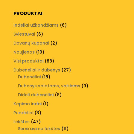
PRODUKTAI
6
Indeliai užkandžiams
6
produktai
6
Šviestuvai
6
produktai
2
Dovanų kuponai
2
produktai
10
Naujienos
10
produktų
88
Visi produktai
88
produktai
27
Dubenėliai ir dubenys
27
18
produktai
Dubenėliai
18
produktų
9
Dubenys salotoms, vaisiams
9
produktai
8
Dideli dubenėliai
8
produktai
1
Kepimo indai
1
produktas
3
Puodeliai
3
produktai
47
Lėkštės
47
produktai
11
Serviravimo lėkštės
11