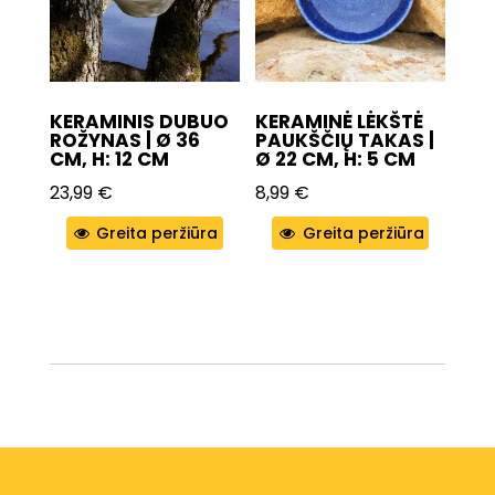
KERAMINIS DUBUO
KERAMINĖ LĖKŠTĖ
ROŽYNAS | Ø 36
PAUKŠČIŲ TAKAS |
CM, H: 12 CM
Ø 22 CM, H: 5 CM
23,99
€
8,99
€
Greita peržiūra
Greita peržiūra