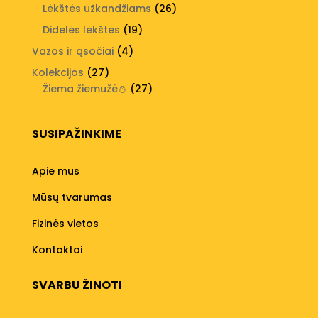
produktų
26
Lėkštės užkandžiams
26
produktai
19
Didelės lėkštės
19
produktų
4
Vazos ir ąsočiai
4
produktai
27
Kolekcijos
27
produktai
27
Žiema žiemužė⛄
27
produktai
SUSIPAŽINKIME
Apie mus
Mūsų tvarumas
Fizinės vietos
Kontaktai
SVARBU ŽINOTI