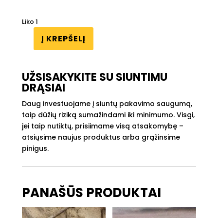
Liko 1
Į KREPŠELĮ
produkto
kiekis:
Šviestuvas
UŽSISAKYKITE SU SIUNTIMU
„Sudeginta
DRĄSIAI
obelis"
Daug investuojame į siuntų pakavimo saugumą,
taip dūžių riziką sumažindami iki minimumo. Visgi,
jei taip nutiktų, prisiimame visą atsakomybę –
atsiųsime naujus produktus arba grąžinsime
pinigus.
PANAŠŪS PRODUKTAI