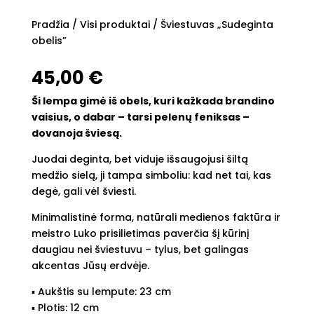
Pradžia
/
Visi produktai
/ Šviestuvas „Sudeginta
obelis”
45,00
€
Ši lempa gimė iš obels, kuri kažkada brandino
vaisius, o dabar – tarsi pelenų feniksas –
dovanoja šviesą.
Juodai deginta, bet viduje išsaugojusi šiltą
medžio sielą, ji tampa simboliu: kad net tai, kas
degė, gali vėl šviesti.
Minimalistinė forma, natūrali medienos faktūra ir
meistro Luko prisilietimas paverčia šį kūrinį
daugiau nei šviestuvu – tylus, bet galingas
akcentas Jūsų erdvėje.
▪︎ Aukštis su lempute: 23 cm
▪︎ Plotis: 12 cm