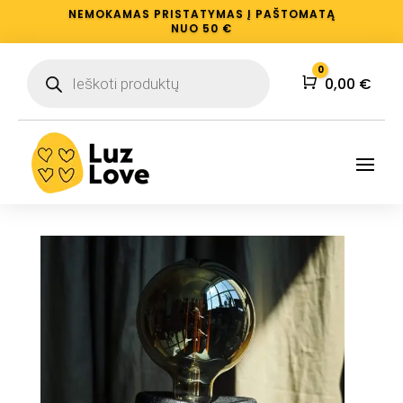
NEMOKAMAS PRISTATYMAS Į PAŠTOMATĄ
NUO 50 €
Products
0
search
Krepšelis
0,00
€