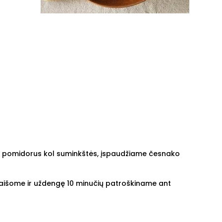
ame pomidorus kol suminkštės, įspaudžiame česnako
šmaišome ir uždengę 10 minučių patroškiname ant