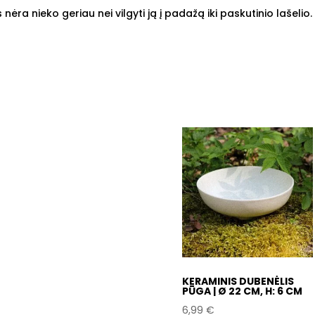
nėra nieko geriau nei vilgyti ją į padažą iki paskutinio lašelio.
KERAMINIS DUBENĖLIS
PŪGA | Ø 22 CM, H: 6 CM
6,99
€