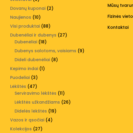
Mūsų tvar
produktai
2
Dovanų kuponai
2
produktai
Fizinės viet
10
Naujienos
10
produktų
88
Visi produktai
88
Kontaktai
produktai
27
Dubenėliai ir dubenys
27
18
produktai
Dubenėliai
18
produktų
9
Dubenys salotoms, vaisiams
9
produktai
8
Dideli dubenėliai
8
produktai
1
Kepimo indai
1
produktas
3
Puodeliai
3
produktai
47
Lėkštės
47
produktai
11
Serviravimo lėkštės
11
produktų
26
Lėkštės užkandžiams
26
produktai
19
Didelės lėkštės
19
produktų
4
Vazos ir ąsočiai
4
produktai
27
Kolekcijos
27