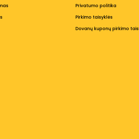
umas
Privatumo politika
os
Pirkimo taisyklės
Dovanų kuponų pirkimo tais