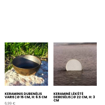
KERAMINIS DUBENĖLIS
KERAMINĖ LĖKŠTĖ
VARIS | Ø 15 CM, H: 6.5 CM
DEBESĖLIS | Ø 22 CM, H: 3
CM
6,99
€