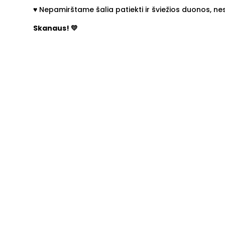
♥︎ Nepamirštame šalia patiekti ir šviežios duonos, nes 
Skanaus! 💛