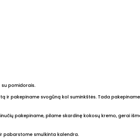
r su pomidorais.
e sviestą ir pakepiname svogūną kol suminkštės. Tada pakepin
rą minučių pakepiname, pilame skardinę kokosų kremo, gerai i
į ir pabarstome smulkinta kalendra.