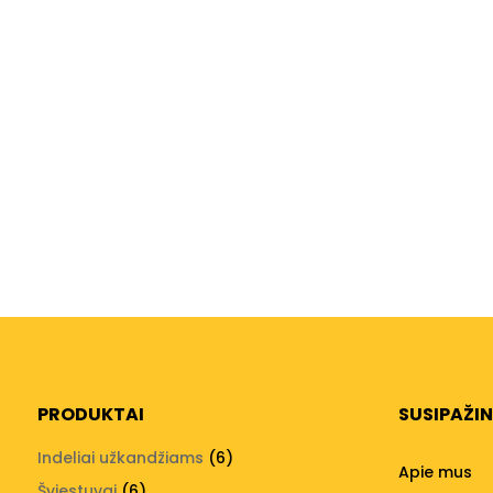
PRODUKTAI
SUSIPAŽI
6
Indeliai užkandžiams
6
Apie mus
produktai
6
Šviestuvai
6