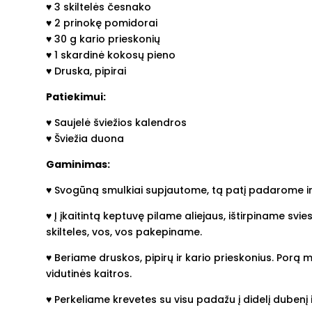
♥︎ 3 skiltelės česnako
♥︎ 2 prinokę pomidorai
♥︎ 30 g kario prieskonių
♥︎ 1 skardinė kokosų pieno
♥︎ Druska, pipirai
Patiekimui:
♥︎ Saujelė šviežios kalendros
♥︎ Šviežia duona
Gaminimas:
♥︎ Svogūną smulkiai supjautome, tą patį padarome i
♥︎ Į įkaitintą keptuvę pilame aliejaus, ištirpinam
skilteles, vos, vos pakepiname.
♥︎ Beriame druskos, pipirų ir kario prieskonius. Po
vidutinės kaitros.
♥︎ Perkeliame krevetes su visu padažu į didelį duben