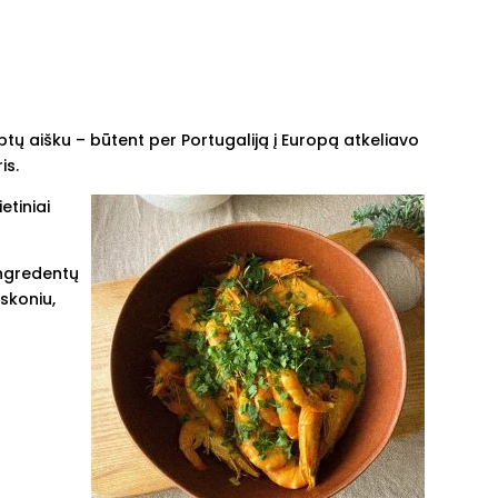
ptų aišku – būtent per Portugaliją į Europą atkeliavo
is.
etiniai
ingredentų
 skoniu,