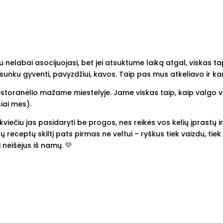
 nelabai asocijuojasi, bet jei atsuktume laiką atgal, viskas ta
unku gyventi, pavyzdžiui, kavos. Taip pas mus atkeliavo ir kar
estoranėlio mažame miestelyje. Jame viskas taip, kaip valgo vi
iai mes).
 kviečiu jas pasidaryti be progos, nes reikės vos kelių įprastų 
 receptų skiltį pats pirmas ne veltui – ryškus tiek vaizdu, tiek
i neišėjus iš namų. 💛