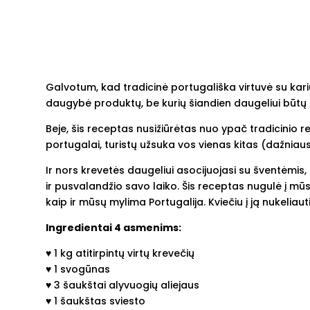
Galvotum, kad tradicinė portugališka virtuvė su kariu
daugybė produktų, be kurių šiandien daugeliui būtų s
Beje, šis receptas nusižiūrėtas nuo ypač tradicinio r
portugalai, turistų užsuka vos vienas kitas (dažniaus
Ir nors krevetės daugeliui asocijuojasi su šventėmis,
ir pusvalandžio savo laiko. Šis receptas nugulė į mūsų
kaip ir mūsų mylima Portugalija. Kviečiu į ją nukeliaut
Ingredientai 4 asmenims:
♥︎ 1 kg atitirpintų virtų krevečių
♥︎ 1 svogūnas
♥︎ 3 šaukštai alyvuogių aliejaus
♥︎ 1 šaukštas sviesto