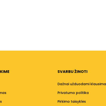
NKIME
SVARBU ŽINOTI
Dažnai užduodami klausima
umas
Privatumo politika
os
Pirkimo taisyklės