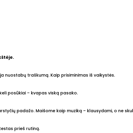
kštėje.
gyja nuostabų traškumą. Kaip prisiminimas iš vaikystės.
r keli posūkiai – kvapas viską pasako.
 garstyčių padažo. Maišome kaip muziką – klausydami, o ne sk
testas prieš rutiną.