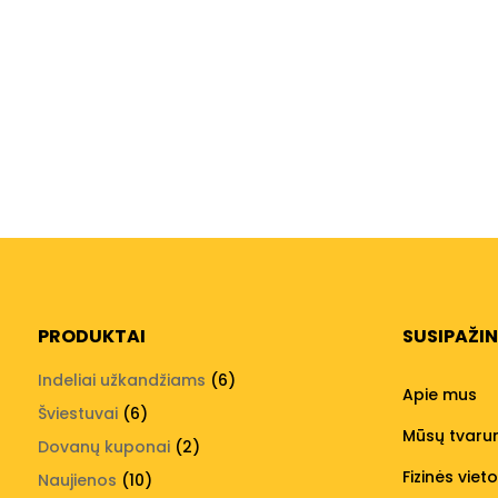
PRODUKTAI
SUSIPAŽI
6
Indeliai užkandžiams
6
Apie mus
produktai
6
Šviestuvai
6
Mūsų tvar
produktai
2
Dovanų kuponai
2
produktai
Fizinės viet
10
Naujienos
10